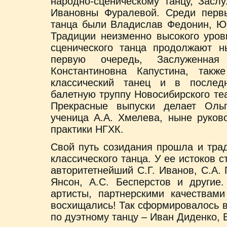
народно-сценическому танцу, Засл
Ивановны Фуралевой. Среди первы
танца были Владислав Федонин, Ю
Традиции неизменно высокого уров
сценического танца продолжают н
первую очередь, Заслуженная
Константиновна Капустина, так
классический танец и в послед
балетную труппу Новосибирского те
Прекрасные выпуски делает Оль
ученица А.А. Хмелева, ныне руков
практики НГХК.
Свой путь созидания прошла и тра
классического танца. У ее истоков 
авторитетнейший С.Г. Иванов, С.А. 
Янсон, А.С. Бесперстов и другие
артисты, партнерскими качествами
восхищались! Так сформировалось в
по дуэтному танцу – Иван Диденко, 