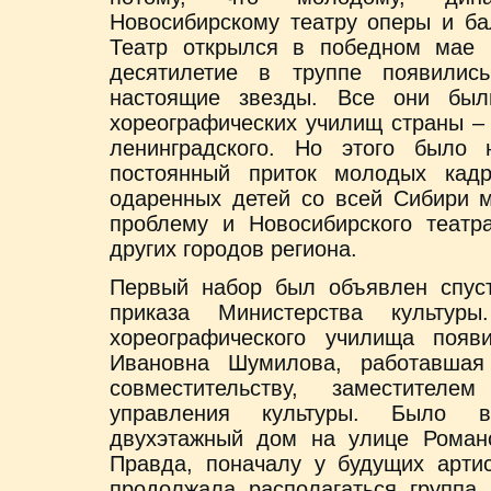
Новосибирскому театру оперы и ба
Театр открылся в победном мае 
десятилетие в труппе появилис
настоящие звезды. Все они был
хореографических училищ страны – 
ленинградского. Но этого было 
постоянный приток молодых кад
одаренных детей со всей Сибири 
проблему и Новосибирского театр
других городов региона.
Первый набор был объявлен спуст
приказа Министерства культу
хореографического училища поя
Ивановна Шумилова, работавшая
совместительству, заместителе
управления культуры. Было 
двухэтажный дом на улице Романо
Правда, поначалу у будущих арти
продолжала располагаться группа 