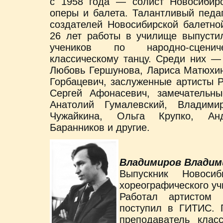
с 1958 года — солист Новосибирс
оперы и балета. Талантливый педа
создателей Новосибирской балетно
26 лет работы в училище выпусти
учеников по народно-сцени
классическому танцу. Среди них —
Любовь Гершунова, Лариса Матюхин
Горбацевич, заслуженные артисты 
Сергей Афонасевич, замечательны
Анатолий Гумалевский, Владим
Чужайкина, Ольга Крупко, Ан
Баранников и другие.
Владимиров Владим
Выпускник Новосиби
хореографического уч
Работал артистом
поступил в ГИТИС. 
преподаватель класс