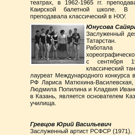
театрах, в 1962-1965 гг. препода
Каирской балетной школе. В т
преподавала классический в НХУ.
Юнусова Сайяр
Заслуженный дея
Татарстан.
Работала 
хореографическо
с сентября 1
классический та
лауреат Международного конкурса в
РФ Лариса Матюхина-Василевская,
Людмила Попилина и Кладвия Ивано
в Казань, является основателем Ка
училища.
Гревцов Юрий Васильевич
Заслуженный артист РСФСР (1971).