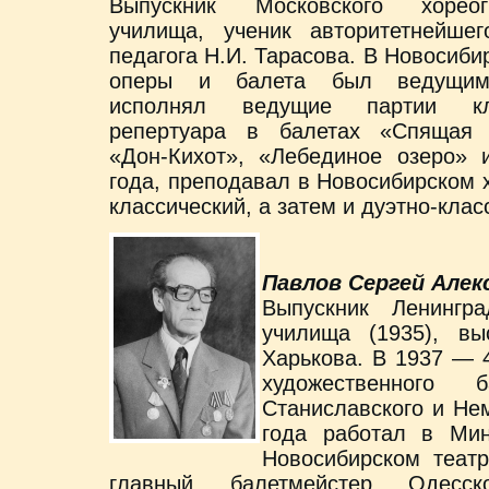
Выпускник Московского хореогр
училища, ученик авторитетнейшег
педагога Н.И. Тарасова. В Новосиби
оперы и балета был ведущим
исполнял ведущие партии кла
репертуара в балетах «Спящая 
«Дон-Кихот», «Лебединое озеро» 
года, преподавал в Новосибирском
классический, а затем и дуэтно-клас
Павлов Сергей Алек
Выпускник Ленингра
училища (1935), вы
Харькова. В 1937 — 4
художественного 
Станиславского и Не
года работал в Мин
Новосибирском театр
главный балетмейстер Одесс