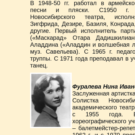
В 1948-50 гг. работал в армейск
песни и пляски. С1950 г.
Новосибирского театра, испол
Зигфрида, Дезире, Базиля, Конрада
другие. Первый исполнитель парт
(«Маскарад» Отара Дадишкилиан
Аладдина («Аладдин и волшебная л
муз. Савельева). С 1965 г. педаг
труппы. С 1971 года преподавал в 
танец.
Фуралева Нина Иван
Заслуженная артистк
Солистка Новосиби
академического театр
с 1955 года. Вы
хореографического у
– балетмейстер-репет