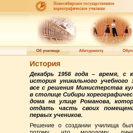
Об училище
Абитуриенту
Обуч
История
Декабрь 1956 года – время, с
история уникального учебного 
все с решения Министерства ку
в столице Сибири хореографичес
дома на улице Романова, кото
отдать часть своих помещени
первых учеников.
Решение о создании училища было
потому, что молодому, дина