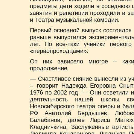
предметы дети ходили в соседнюю 
занятия и репетиции проходили в з
и Театра музыкальной комедии.
Первый основной выпуск состоялся 
раньше выпустился эксперименталь
лет. Но все-таки ученики первог
«первопроходцами»:
От них зависело многое – каки
продолжение.
— Счастливое сияние вынесли из у
– говорит Надежда Егоровна Сныт
1976 по 2002 год. — Они осветили 
деятельность нашей школы св
Новосибирского театра оперы и бал
РФ Анатолий Бердышев, Любовь
Балабанов, далее Лариса Матюхи
Кладничкина, Заслуженные артист
Людмила Кондрашова, Людмила Поп