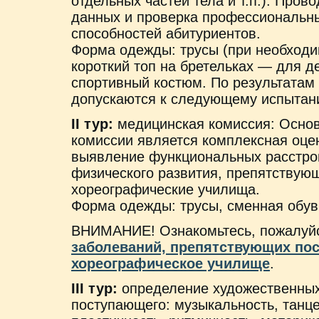
отдельных частей тела и т.п.). Пров
данных и проверка профессиональн
способностей абитуриентов.
Форма одежды: трусы (при необход
короткий топ на бретельках — для д
спортивный костюм. По результатам 
допускаются к следующему испытан
II тур:
медицинская комиссия: Основ
комиссии является комплексная оце
выявление функциональных расстрой
физического развития, препятствую
хореографические училища.
Форма одежды: трусы, сменная обув
ВНИМАНИЕ! Ознакомьтесь, пожалуйс
заболеваний, препятствующих по
хореографическое училище
.
III тур:
определение художественных
поступающего: музыкальность, танце