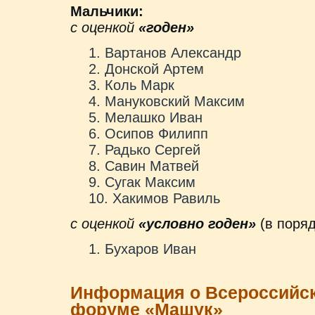
Мальчики:
с оценкой
«годен»
Вартанов Александр
Донской Артем
Коль Марк
Мануковский Максим
Мелашко Иван
Осипов Филипп
Радько Сергей
Савин Матвей
Сугак Максим
Хакимов Равиль
с оценкой
«условно годен»
(в поряд
Бухаров Иван
Информация о Всероссийс
форуме «Машук»