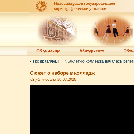
Об училище
Абитуриенту
Обуч
«
Поздравляем!
К 60-летию колледжа началась репет
Сюжет о наборе в колледж
Опубликовано
30.03.2015