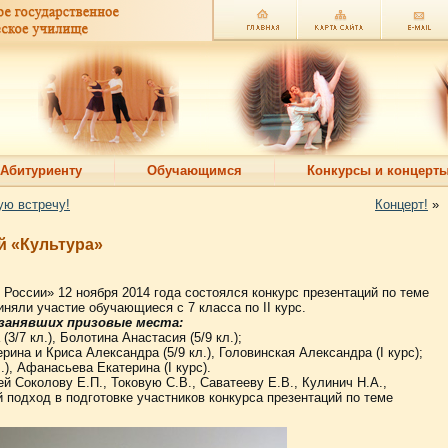
Абитуриенту
Обучающимся
Конкурсы и концерт
ую встречу!
Концерт!
»
й «Культура»
 России» 12 ноября 2014 года состоялся конкурс презентаций по теме
иняли участие обучающиеся с 7 класса по II курс.
 занявших призовые места:
3/7 кл.), Болотина Анастасия (5/9 кл.);
ина и Криса Александра (5/9 кл.), Головинская Александра (I курс);
.), Афанасьева Екатерина (I курс).
 Соколову Е.П., Токовую С.В., Саватееву Е.В., Кулинич Н.А.,
й подход в подготовке участников конкурса презентаций по теме